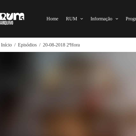
Pular
para
o
conteúdo
Home
RUM
Informação
Prog
Início
/
Episódios
/
20-08-2018 2ªHora