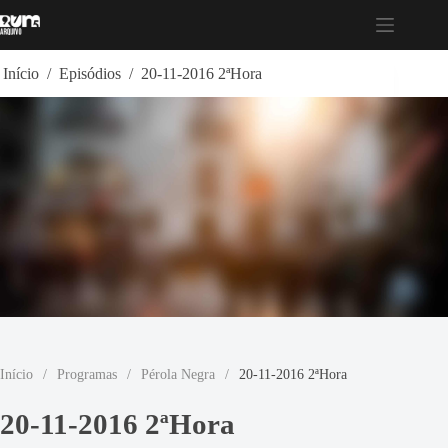
Pular
para
o
conteúdo
Início
/
Episódios
/
20-11-2016 2ªHora
Início
/
Programas
/
Pérola Negra
/
20-11-2016 2ªHora
20-11-2016 2ªHora