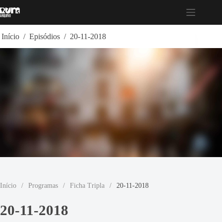
Pular
para
o
conteúdo
Início
/
Episódios
/
20-11-2018
Início
/
Programas
/
Ficha Tripla
/
20-11-2018
20-11-2018