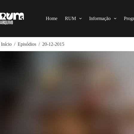
Pular
para
o
conteúdo
Home
RUM
Informação
Prog
Início
/
Episódios
/
20-12-2015