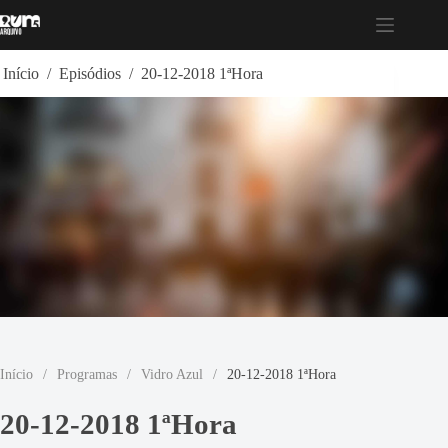
Pular
para
o
conteúdo
Início
/
Episódios
/
20-12-2018 1ªHora
Início
/
Programas
/
Vidro Azul
/
20-12-2018 1ªHora
20-12-2018 1ªHora