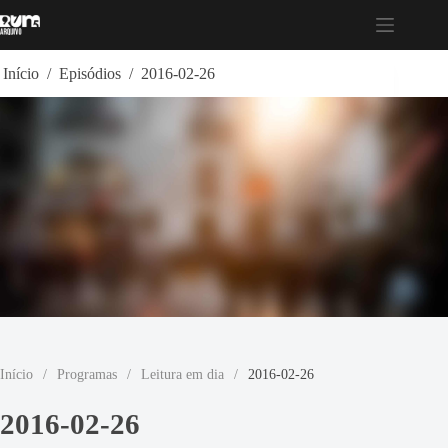
Pular
para
o
conteúdo
Início
/
Episódios
/
2016-02-26
Início
/
Programas
/
Leitura em dia
/
2016-02-26
2016-02-26