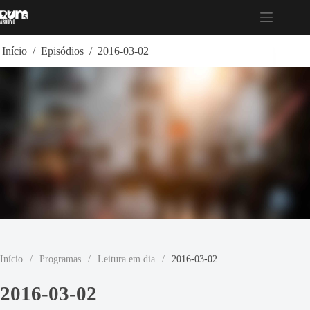
Pular
para
o
conteúdo
Início
/
Episódios
/
2016-03-02
Início
/
Programas
/
Leitura em dia
/
2016-03-02
2016-03-02