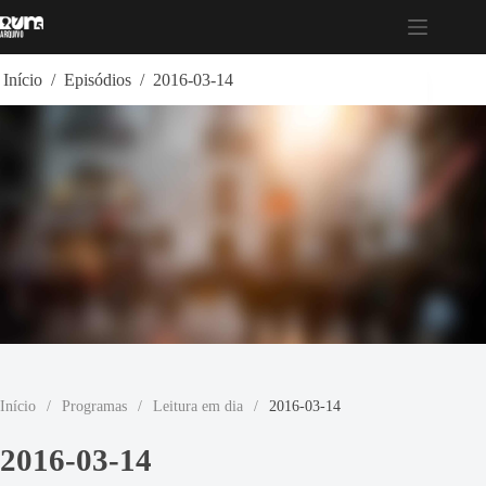
Pular
para
o
conteúdo
Início
/
Episódios
/
2016-03-14
Início
/
Programas
/
Leitura em dia
/
2016-03-14
2016-03-14