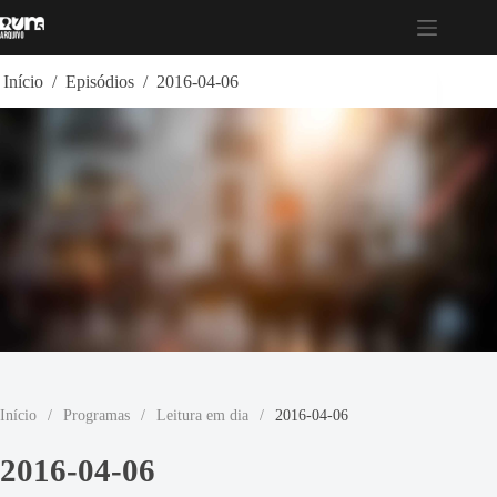
Pular
para
o
conteúdo
Início
/
Episódios
/
2016-04-06
Início
/
Programas
/
Leitura em dia
/
2016-04-06
2016-04-06