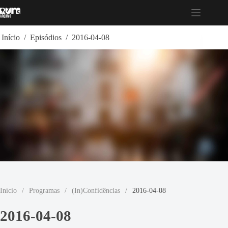
Pular
para
o
conteúdo
Início
/
Episódios
/
2016-04-08
Início
/
Programas
/
(In)Confidências
/
2016-04-08
2016-04-08