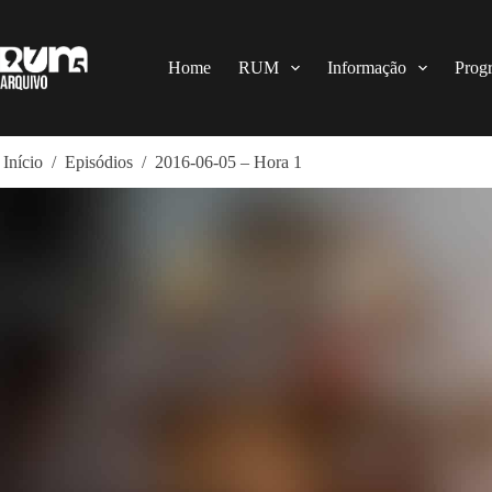
Pular
para
o
conteúdo
Home
RUM
Informação
Prog
Início
/
Episódios
/
2016-06-05 – Hora 1