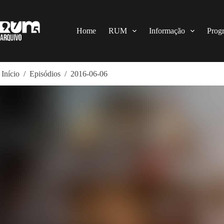
Pular
para
o
conteúdo
Home
RUM
Informação
Prog
Início
/
Episódios
/
2016-06-06