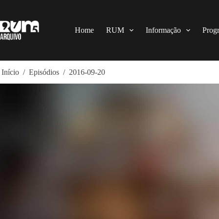
Pular
para
o
conteúdo
Home
RUM
Informação
Prog
Início
/
Episódios
/
2016-09-20