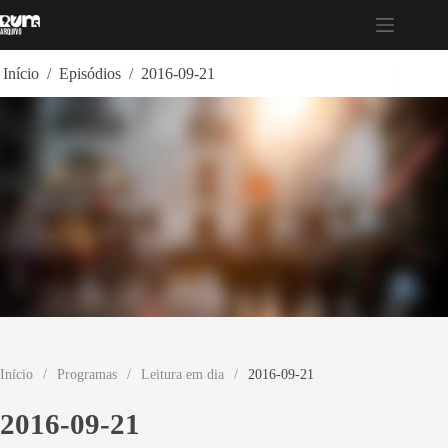
Pular
para
o
conteúdo
Início
/
Episódios
/
2016-09-21
Início
/
Programas
/
Leitura em dia
/
2016-09-21
2016-09-21