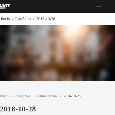
Pular
para
o
conteúdo
Início
/
Episódios
/
2016-10-28
Início
/
Programas
/
Leitura em dia
/
2016-10-28
2016-10-28