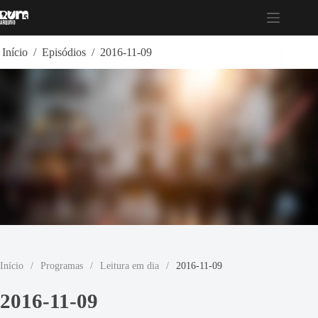
Pular
para
o
conteúdo
Início
/
Episódios
/
2016-11-09
Início
/
Programas
/
Leitura em dia
/
2016-11-09
2016-11-09