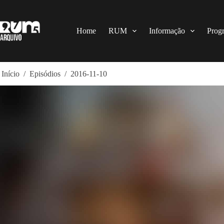
Pular
para
o
conteúdo
Home
RUM
Informação
Prog
Início
/
Episódios
/
2016-11-10