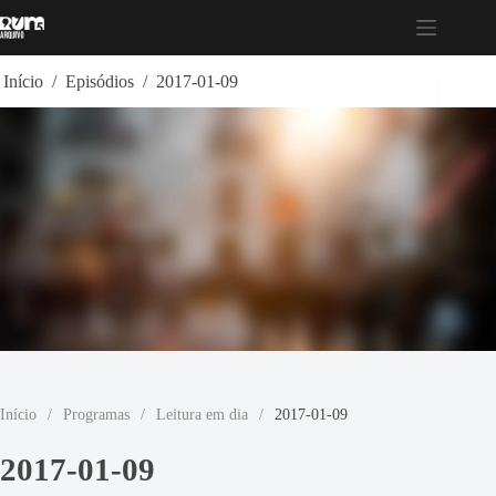
Pular
para
o
conteúdo
Início
/
Episódios
/
2017-01-09
Início
/
Programas
/
Leitura em dia
/
2017-01-09
2017-01-09