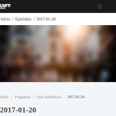
Pular
para
o
conteúdo
Início
/
Episódios
/
2017-01-20
Início
/
Programas
/
(In)Confidências
/
2017-01-20
2017-01-20