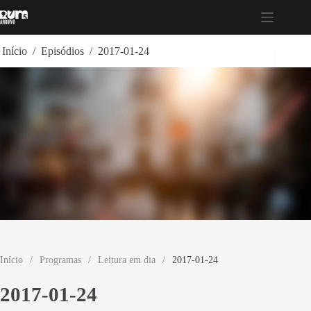
Pular
para
o
conteúdo
Início
/
Episódios
/
2017-01-24
Início
/
Programas
/
Leitura em dia
/
2017-01-24
2017-01-24