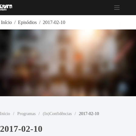
Pular
para
o
conteúdo
Início
/
Episódios
/
2017-02-10
Início
/
Programas
/
(In)Confidências
/
2017-02-10
2017-02-10