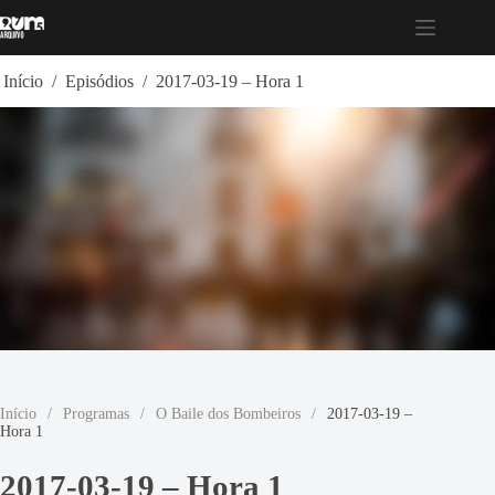
Pular
para
o
conteúdo
Início
/
Episódios
/
2017-03-19 – Hora 1
Início
/
Programas
/
O Baile dos Bombeiros
/
2017-03-19 –
Hora 1
2017-03-19 – Hora 1