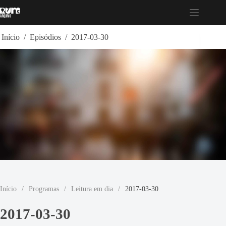
Pular
para
o
conteúdo
Início
/
Episódios
/
2017-03-30
Início
/
Programas
/
Leitura em dia
/
2017-03-30
2017-03-30