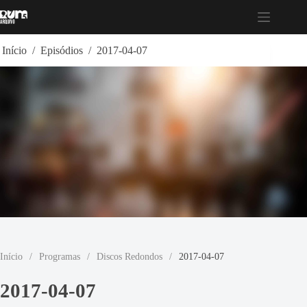
Pular
para
o
conteúdo
Início
/
Episódios
/
2017-04-07
Início
/
Programas
/
Discos Redondos
/
2017-04-07
2017-04-07