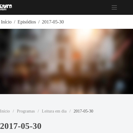
Pular
para
o
conteúdo
Início
/
Episódios
/
2017-05-30
Início
/
Programas
/
Leitura em dia
/
2017-05-30
2017-05-30