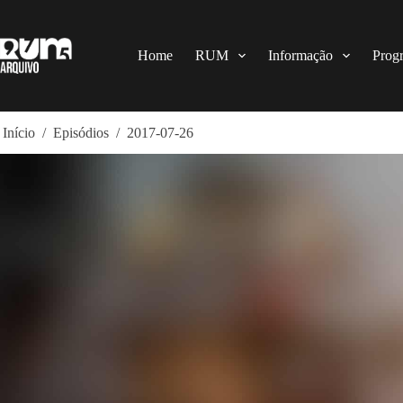
Pular
para
o
conteúdo
Home
RUM
Informação
Prog
Início
/
Episódios
/
2017-07-26