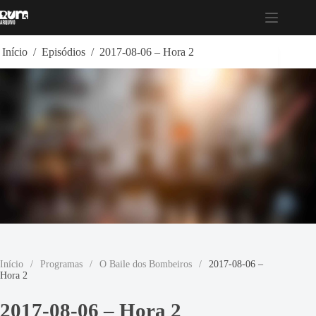
Pular
para
o
conteúdo
Início
/
Episódios
/
2017-08-06 – Hora 2
Início
/
Programas
/
O Baile dos Bombeiros
/
2017-08-06 –
Hora 2
2017-08-06 – Hora 2