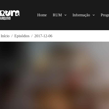
Pular
para
o
conteúdo
Home
RUM
Informação
Prog
Início
/
Episódios
/
2017-12-06