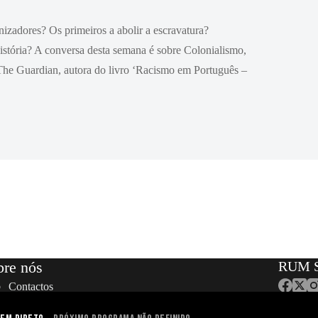
izadores? Os primeiros a abolir a escravatura?
história? A conversa desta semana é
sobre Colonialismo,
The Guardian, autora do livro ‘Racismo em Português –
bre nós
RUM S
Contactos
Equipa
Localização