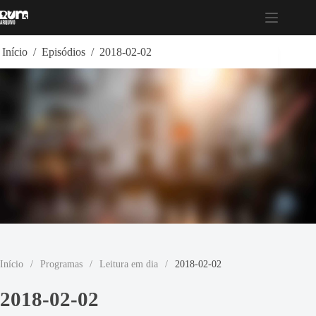
Pular
para
o
conteúdo
Início
/
Episódios
/
2018-02-02
Início
/
Programas
/
Leitura em dia
/
2018-02-02
2018-02-02