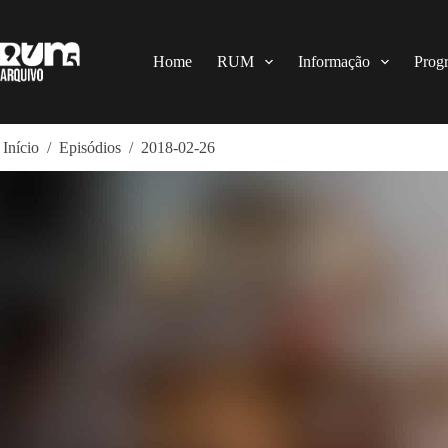
Pular
para
o
conteúdo
Home
RUM
Informação
Prog
Início
/
Episódios
/
2018-02-26