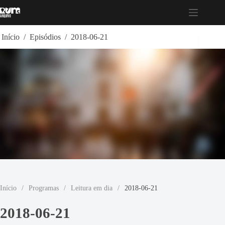
Pular
para
o
conteúdo
Início
/
Episódios
/
2018-06-21
Início
/
Programas
/
Leitura em dia
/
2018-06-21
2018-06-21