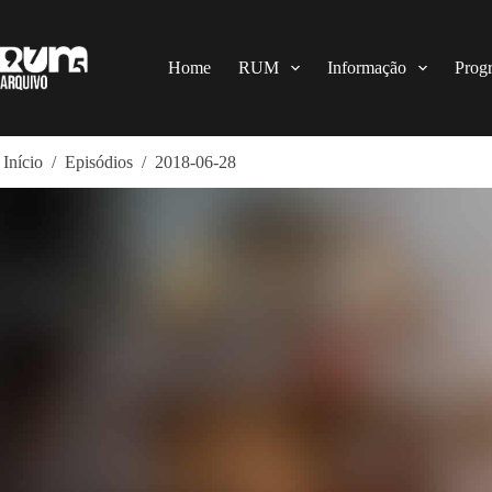
Pular
para
o
conteúdo
Home
RUM
Informação
Prog
Início
/
Episódios
/
2018-06-28