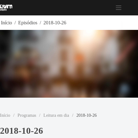
Pular
para
o
conteúdo
Início
/
Episódios
/
2018-10-26
Início
/
Programas
/
Leitura em dia
/
2018-10-26
2018-10-26