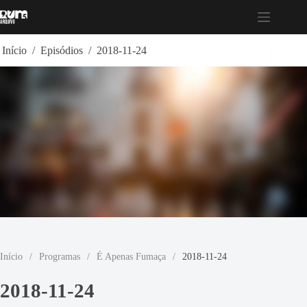
Pular
para
o
conteúdo
Início
/
Episódios
/
2018-11-24
Início
/
Programas
/
É Apenas Fumaça
/
2018-11-24
2018-11-24