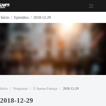
Pular
para
o
conteúdo
Início
/
Episódios
/
2018-12-29
Início
/
Programas
/
É Apenas Fumaça
/
2018-12-29
2018-12-29