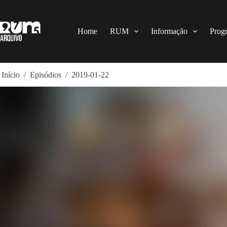
Pular
para
o
conteúdo
Home
RUM
Informação
Prog
Início
/
Episódios
/
2019-01-22