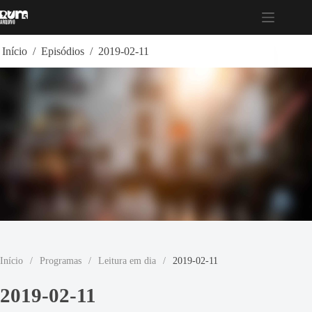
Pular
para
o
conteúdo
Início
/
Episódios
/
2019-02-11
Início
/
Programas
/
Leitura em dia
/
2019-02-11
2019-02-11