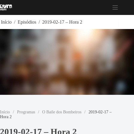
Pular
para
o
conteúdo
Início
/
Episódios
/
2019-02-17 – Hora 2
Início
/
Programas
/
O Baile dos Bombeiros
/
2019-02-17 –
Hora 2
2019-02-17 – Hora 2