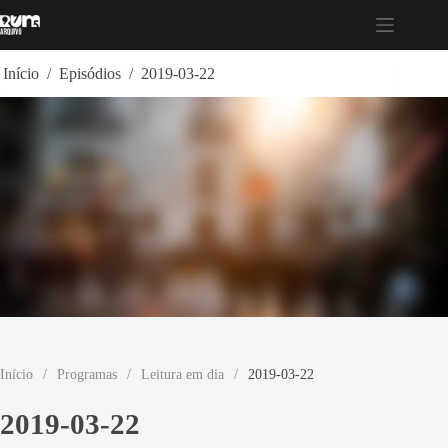
Pular
para
o
conteúdo
Início
/
Episódios
/
2019-03-22
Início
/
Programas
/
Leitura em dia
/
2019-03-22
2019-03-22