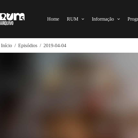
Pular
para
o
conteúdo
Home
RUM
Informação
Prog
Início
/
Episódios
/
2019-04-04