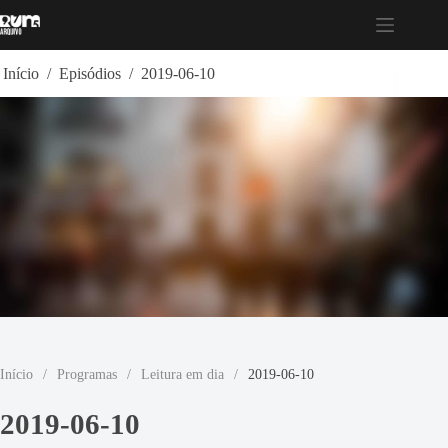
Pular
para
o
conteúdo
Início
/
Episódios
/
2019-06-10
Início
/
Programas
/
Leitura em dia
/
2019-06-10
2019-06-10