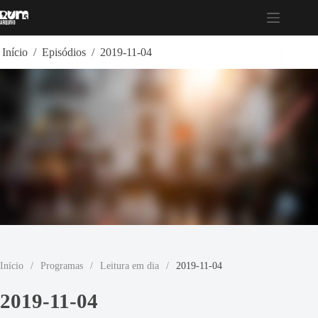
Pular
para
o
conteúdo
Início
/
Episódios
/
2019-11-04
Início
/
Programas
/
Leitura em dia
/
2019-11-04
2019-11-04