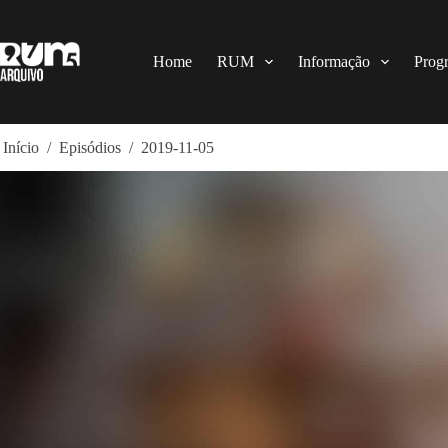
Pular
para
o
conteúdo
Home
RUM
Informação
Prog
Início
/
Episódios
/
2019-11-05