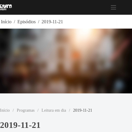
Pular
para
o
conteúdo
Início
/
Episódios
/
2019-11-21
Início
/
Programas
/
Leitura em dia
/
2019-11-21
2019-11-21