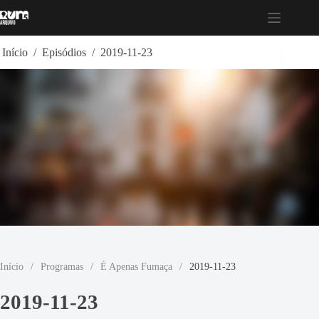
Pular
para
o
conteúdo
Início
/
Episódios
/
2019-11-23
Início
/
Programas
/
É Apenas Fumaça
/
2019-11-23
2019-11-23