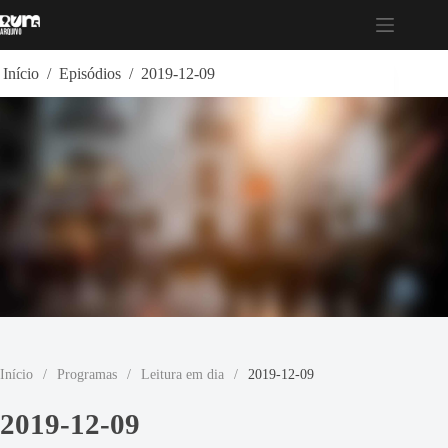
Pular
para
o
conteúdo
Início
/
Episódios
/
2019-12-09
Início
/
Programas
/
Leitura em dia
/
2019-12-09
2019-12-09