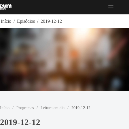
Pular
para
o
conteúdo
Início
/
Episódios
/
2019-12-12
Início
/
Programas
/
Leitura em dia
/
2019-12-12
2019-12-12