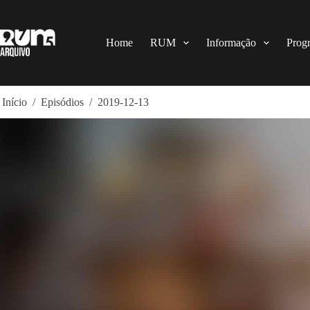
Pular
para
o
conteúdo
Home
RUM
Informação
Prog
Início
/
Episódios
/
2019-12-13