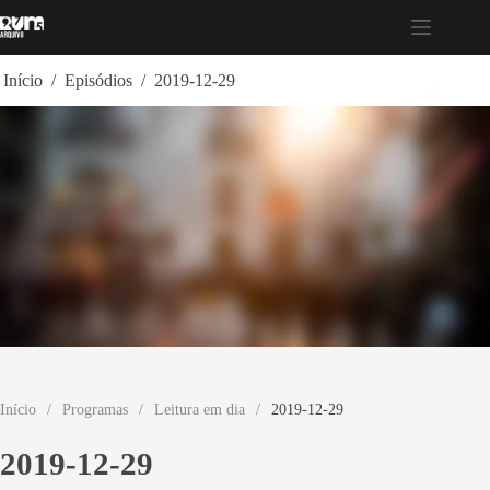
Pular
para
o
conteúdo
Início
/
Episódios
/
2019-12-29
Início
/
Programas
/
Leitura em dia
/
2019-12-29
2019-12-29