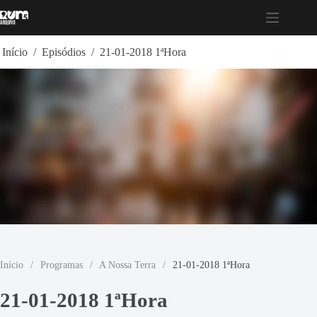
Pular
para
o
conteúdo
Início
/
Episódios
/
21-01-2018 1ªHora
Início
/
Programas
/
A Nossa Terra
/
21-01-2018 1ªHora
21-01-2018 1ªHora